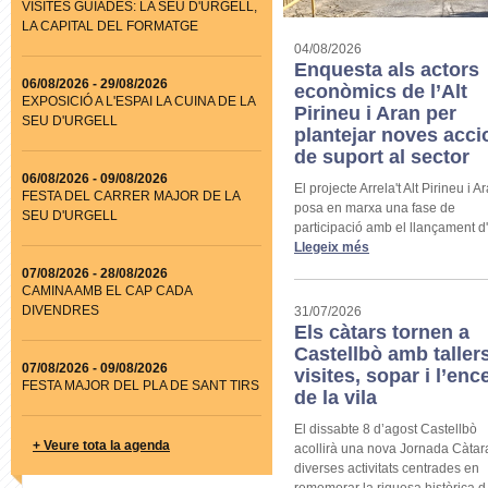
VISITES GUIADES: LA SEU D'URGELL,
LA CAPITAL DEL FORMATGE
04/08/2026
Enquesta als actors
06/08/2026
-
29/08/2026
econòmics de l’Alt
EXPOSICIÓ A L'ESPAI LA CUINA DE LA
Pirineu i Aran per
SEU D'URGELL
plantejar noves acci
de suport al sector
06/08/2026
-
09/08/2026
El projecte Arrela't Alt Pirineu i A
FESTA DEL CARRER MAJOR DE LA
posa en marxa una fase de
SEU D'URGELL
participació amb el llançament d' 
Llegeix més
07/08/2026
-
28/08/2026
CAMINA AMB EL CAP CADA
DIVENDRES
31/07/2026
Els càtars tornen a
Castellbò amb tallers
07/08/2026
-
09/08/2026
visites, sopar i l’enc
FESTA MAJOR DEL PLA DE SANT TIRS
de la vila
El dissabte 8 d’agost Castellbò
+ Veure tota la agenda
acollirà una nova Jornada Càta
diverses activitats centrades en