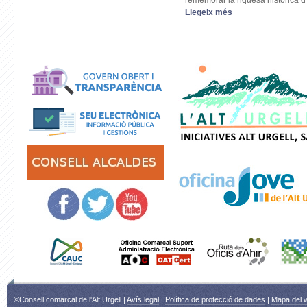
rememorar la riquesa històrica d .
Llegeix més
©Consell comarcal de l'Alt Urgell |
Avís legal
|
Política de protecció de dades
|
Mapa del 